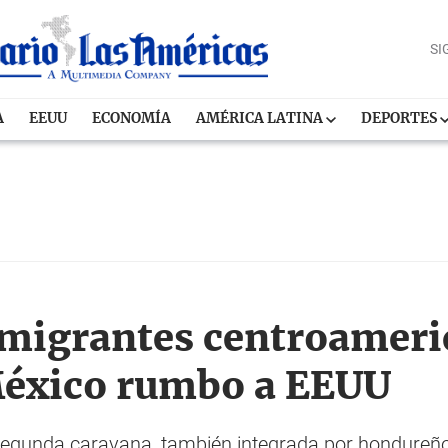
SI
A
EEUU
ECONOMÍA
AMÉRICA LATINA
DEPORTES
migrantes centroameri
éxico rumbo a EEUU
egunda caravana, también integrada por hondureño