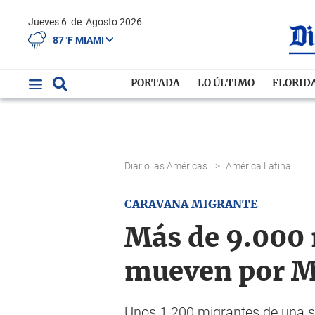
Jueves 6
de
Agosto 2026
87°F MIAMI
PORTADA
LO ÚLTIMO
FLORID
Diario las Américas
>
América Latina
CARAVANA MIGRANTE
Más de 9.000 
mueven por M
Unos 1.200 migrantes de una s