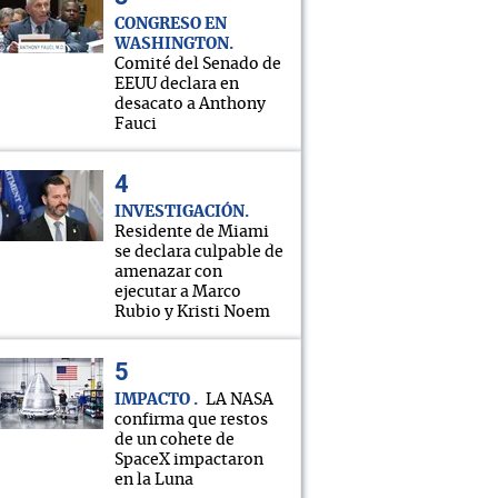
CONGRESO EN
WASHINGTON
Comité del Senado de
EEUU declara en
desacato a Anthony
Fauci
INVESTIGACIÓN
Residente de Miami
se declara culpable de
amenazar con
ejecutar a Marco
Rubio y Kristi Noem
IMPACTO
LA NASA
confirma que restos
de un cohete de
SpaceX impactaron
en la Luna