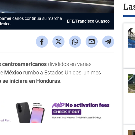
La
roamericanos continúa su marcha
EFE/Francisco Guasco
México.
s centroamericanos
divididos en varias
de
México
rumbo a Estados Unidos, un mes
 se iniciara en Honduras
.