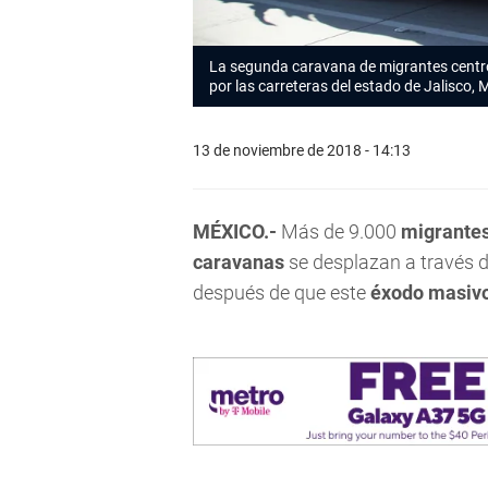
La segunda caravana de migrantes cent
por las carreteras del estado de Jalisco, 
13 de noviembre de 2018 - 14:13
MÉXICO.-
Más de 9.000
migrante
caravanas
se desplazan a través 
después de que este
éxodo masivo