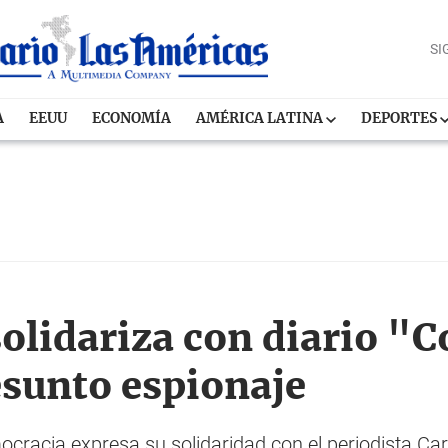
SI
A
EEUU
ECONOMÍA
AMÉRICA LATINA
DEPORTES
olidariza con diario "C
esunto espionaje
ocracia expresa su solidaridad con el periodista C