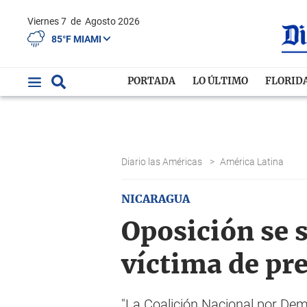
Viernes 7
de
Agosto 2026
85°F MIAMI
PORTADA
LO ÚLTIMO
FLORID
Diario las Américas
>
América Latina
NICARAGUA
Oposición se s
víctima de pr
"La Coalición Nacional por Dem