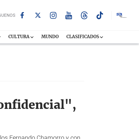
GUENOS
CULTURA
MUNDO
CLASIFICADOS
onfidencial",
arlos Fernando Chamorro y con