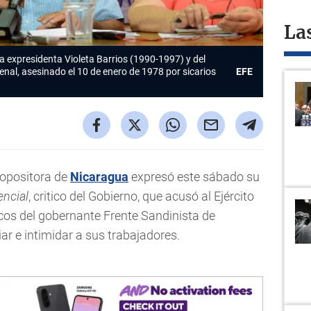
La
a expresidenta Violeta Barrios (1990-1997) y del
al, asesinado el 10 de enero de 1978 por sicarios
EFE
n opositora de
Nicaragua
expresó este sábado su
encial
, critico del Gobierno, que acusó al Ejército
cos del gobernante Frente Sandinista de
ar e intimidar a sus trabajadores.