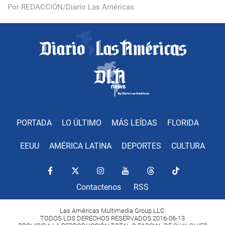
Por REDACCIÓN/Diario Las Américas
PORTADA
LO ÚLTIMO
MÁS LEÍDAS
FLORIDA
EEUU
AMÉRICA LATINA
DEPORTES
CULTURA
Contactenos
RSS
Las Américas Multimedia Group LLC.
TODOS LOS DERECHOS RESERVADOS 2016-06-13