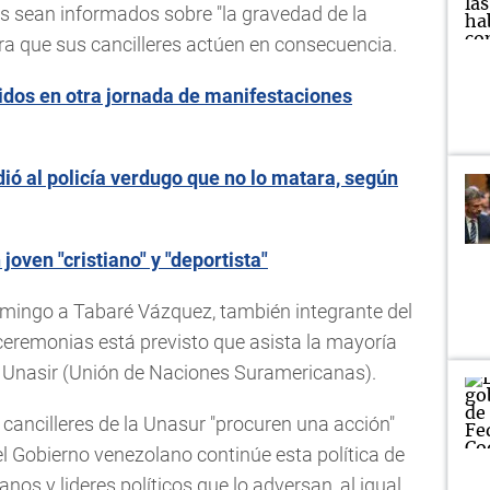
s sean informados sobre "la gravedad de la
ara que sus cancilleres actúen en consecuencia.
idos en otra jornada de manifestaciones
ió al policía verdugo que no lo matara, según
joven "cristiano" y "deportista"
omingo a Tabaré Vázquez, también integrante del
 ceremonias está previsto que asista la mayoría
de Unasir (Unión de Naciones Suramericanas).
s cancilleres de la Unasur "procuren una acción"
l Gobierno venezolano continúe esta política de
nos y lideres políticos que lo adversan, al igual