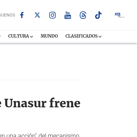
GUENOS
CULTURA
MUNDO
CLASIFICADOS
e Unasur frene
uren una acción" del mecanismo