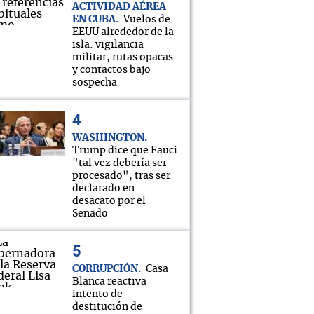
ACTIVIDAD AÉREA
EN CUBA
Vuelos de
EEUU alrededor de la
isla: vigilancia
militar, rutas opacas
y contactos bajo
sospecha
WASHINGTON
Trump dice que Fauci
"tal vez debería ser
procesado", tras ser
declarado en
desacato por el
Senado
CORRUPCIÓN
Casa
Blanca reactiva
intento de
destitución de