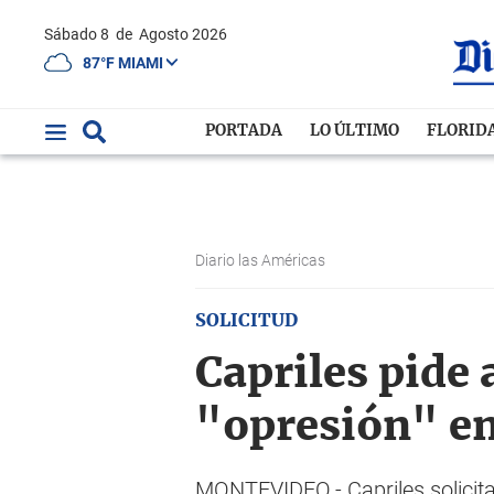
Sábado 8
de
Agosto 2026
87°F MIAMI
PORTADA
LO ÚLTIMO
FLORID
Diario las Américas
SOLICITUD
Capriles pide 
"opresión" e
MONTEVIDEO.- Capriles solicita