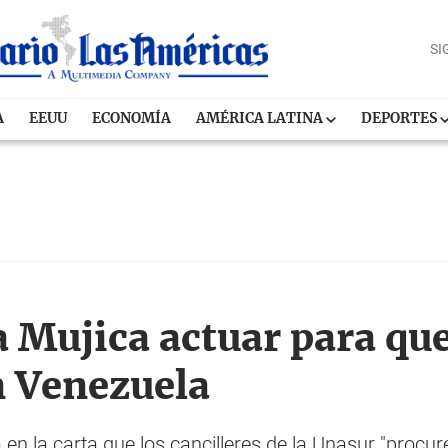
SI
A
EEUU
ECONOMÍA
AMÉRICA LATINA
DEPORTES
a Mujica actuar para qu
n Venezuela
 en la carta que los cancilleres de la Unasur "proc