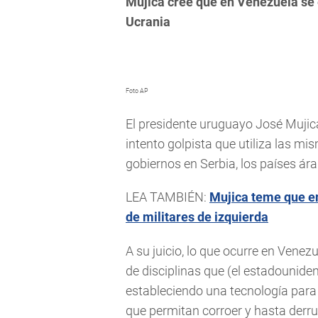
Mujica cree que en Venezuela se
Ucrania
Foto AP
E
l presidente uruguayo José Mujic
intento golpista que utiliza las m
gobiernos en Serbia, los países ár
LEA TAMBIÉN:
Mujica teme que e
de militares de izquierda
A su juicio, lo que ocurre en Venez
de disciplinas que (el estadouni
estableciendo una tecnología para a
que permitan corroer y hasta derr