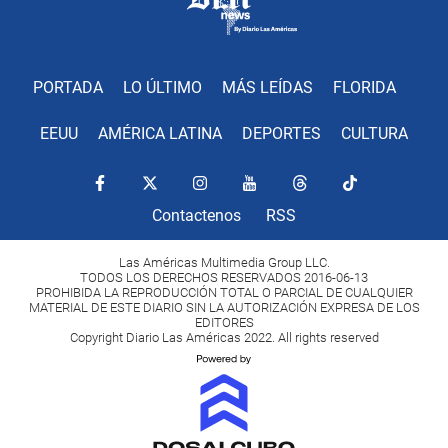
PORTADA
LO ÚLTIMO
MÁS LEÍDAS
FLORIDA
EEUU
AMÉRICA LATINA
DEPORTES
CULTURA
Contactenos
RSS
Las Américas Multimedia Group LLC.
TODOS LOS DERECHOS RESERVADOS 2016-06-13
PROHIBIDA LA REPRODUCCIÓN TOTAL O PARCIAL DE CUALQUIER
MATERIAL DE ESTE DIARIO SIN LA AUTORIZACIÓN EXPRESA DE LOS
EDITORES
Copyright Diario Las Américas 2022. All rights reserved