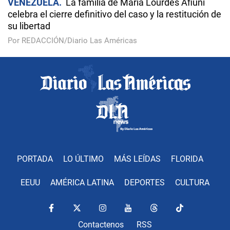
VENEZUELA
La familia de María Lourdes Afiuni
celebra el cierre definitivo del caso y la restitución de
su libertad
Por REDACCIÓN/Diario Las Américas
PORTADA
LO ÚLTIMO
MÁS LEÍDAS
FLORIDA
EEUU
AMÉRICA LATINA
DEPORTES
CULTURA
Contactenos
RSS