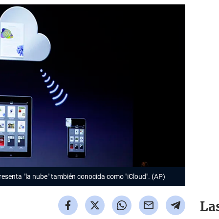
resenta "la nube" también conocida como "iCloud". (AP)
La