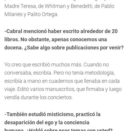
Madre Teresa, de Whitman y Benedetti, de Pablo
Milanés y Palito Ortega.
-
Cabral mencion
ó haber escrito
alrededor de 20
libros. No obstante, apenas conocemos una
docena.
¿
Sabe algo sobre publicaciones por venir?
Yo creo que escribió muchos más. Cuando no
conversaba, escribía. Pero no tenía metodología,
escribía a mano en cuadernos que llenaba en cada
viaje. Editó varios manuscritos, que firmaba y luego
vendía durante los conciertos.
-También estudi
ó
misticismo, practic
ó
la
desaparici
ó
n del ego y la conciencia
humana.
¿Habló
sobre esos temas con usted?