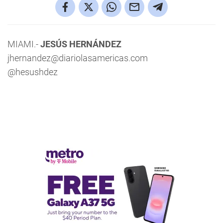
MIAMI.-
JESÚS HERNÁNDEZ
jhernandez@diariolasamericas.com
@hesushdez