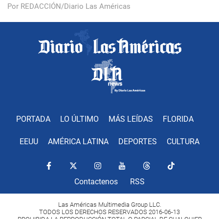
Por REDACCIÓN/Diario Las Américas
PORTADA
LO ÚLTIMO
MÁS LEÍDAS
FLORIDA
EEUU
AMÉRICA LATINA
DEPORTES
CULTURA
Contactenos
RSS
Las Américas Multimedia Group LLC.
TODOS LOS DERECHOS RESERVADOS 2016-06-13