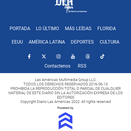
PORTADA
LO ÚLTIMO
MÁS LEÍDAS
FLORIDA
EEUU
AMÉRICA LATINA
DEPORTES
CULTURA
Contactenos
RSS
Las Américas Multimedia Group LLC.
TODOS LOS DERECHOS RESERVADOS 2016-06-13
PROHIBIDA LA REPRODUCCIÓN TOTAL O PARCIAL DE CUALQUIER
MATERIAL DE ESTE DIARIO SIN LA AUTORIZACIÓN EXPRESA DE LOS
EDITORES
Copyright Diario Las Américas 2022. All rights reserved