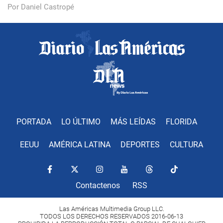
Por Daniel Castropé
PORTADA
LO ÚLTIMO
MÁS LEÍDAS
FLORIDA
EEUU
AMÉRICA LATINA
DEPORTES
CULTURA
Contactenos
RSS
Las Américas Multimedia Group LLC.
TODOS LOS DERECHOS RESERVADOS 2016-06-13