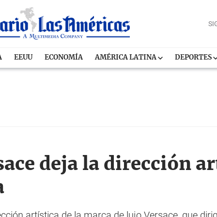
SI
A
EEUU
ECONOMÍA
AMÉRICA LATINA
DEPORTES
ace deja la dirección art
a
ección artística de la marca de lujo Versace, que dir