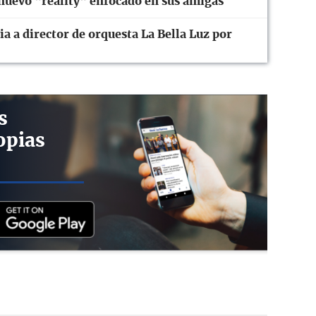
nuevo "reality" enfocado en sus amigas
 a director de orquesta La Bella Luz por
s
opias