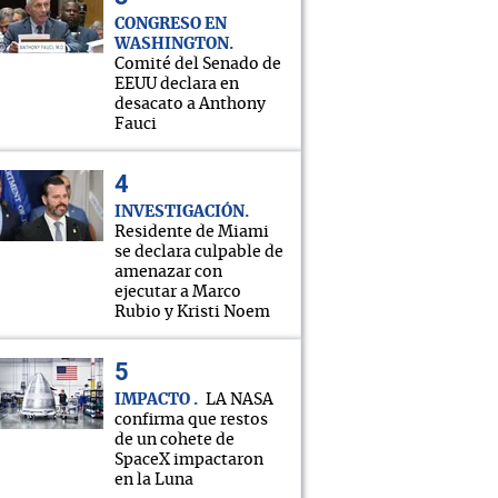
CONGRESO EN
WASHINGTON
Comité del Senado de
EEUU declara en
desacato a Anthony
Fauci
INVESTIGACIÓN
Residente de Miami
se declara culpable de
amenazar con
ejecutar a Marco
Rubio y Kristi Noem
IMPACTO
LA NASA
confirma que restos
de un cohete de
SpaceX impactaron
en la Luna