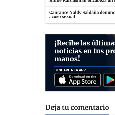
Khloé Kardashian encabeza un 
Cantante Naldy Saldaña denuncia
acoso sexual
¡Recibe las última
noticias en tus pr
manos!
DESCARGA LA APP
Deja tu comentario