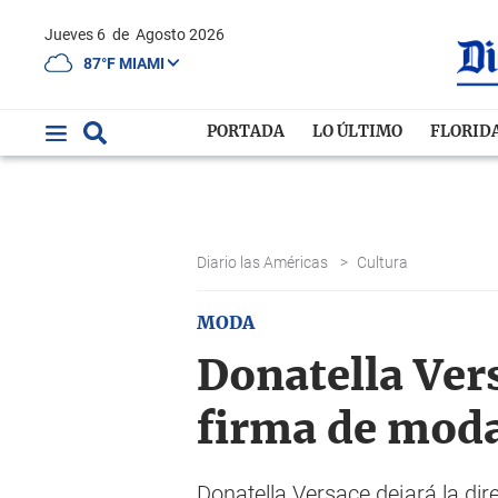
Jueves 6
de
Agosto 2026
87°F MIAMI
PORTADA
LO ÚLTIMO
FLORID
Diario las Américas
>
Cultura
MODA
Donatella Vers
firma de mod
Donatella Versace dejará la dir