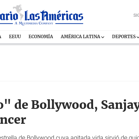
SI
A
EEUU
ECONOMÍA
AMÉRICA LATINA
DEPORTES
o" de Bollywood, Sanjay
áncer
estrella de Bollywood cuya agitada vida sirvió de gui