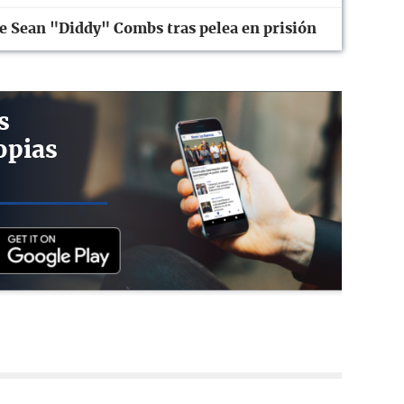
de Sean "Diddy" Combs tras pelea en prisión
s
opias