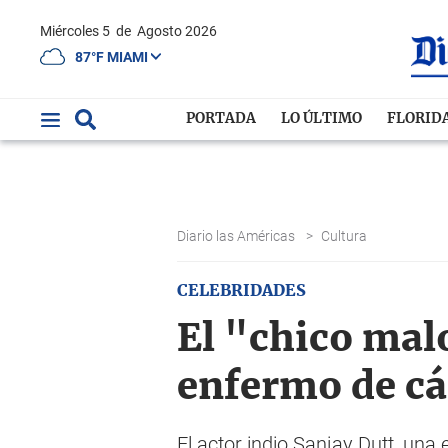
Miércoles 5
de
Agosto 2026
87°F MIAMI
PORTADA
LO ÚLTIMO
FLORID
Diario las Américas
>
Cultura
CELEBRIDADES
El "chico mal
enfermo de c
El actor indio Sanjay Dutt, una 