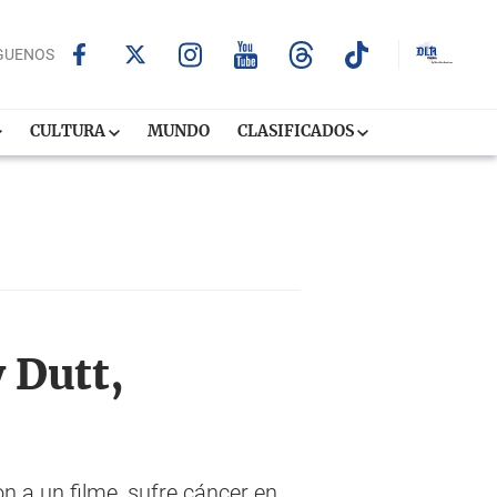
GUENOS
CULTURA
MUNDO
CLASIFICADOS
 Dutt,
on a un filme, sufre cáncer en