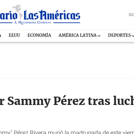
SI
A
EEUU
ECONOMÍA
AMÉRICA LATINA
DEPORTES
or Sammy Pérez tras luc
my" Pérez Rivera murió la madrugada de este viern