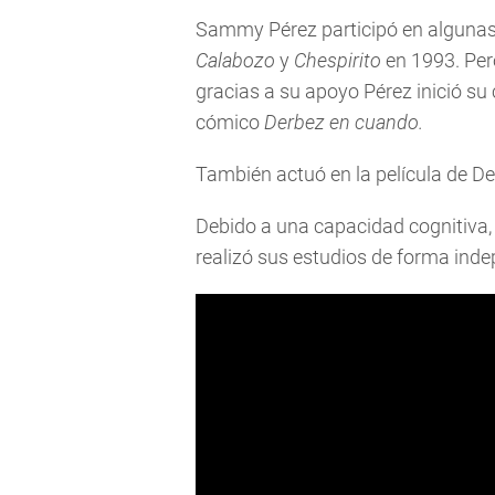
Sammy Pérez participó en alguna
Calabozo
y
Chespirito
en 1993. Per
gracias a su apoyo Pérez inició su
cómico
Derbez en cuando.
También actuó en la película de D
Debido a una capacidad cognitiva, q
realizó sus estudios de forma inde