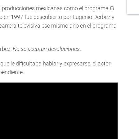
s producciones mexicanas como el programa
El
o en 1997 fue descubierto por Eugenio Derbez y
 carrera televisiva ese mismo año en el programa
erbez,
No se aceptan devoluciones
.
ue le dificultaba hablar y expresarse, el actor
pendiente.