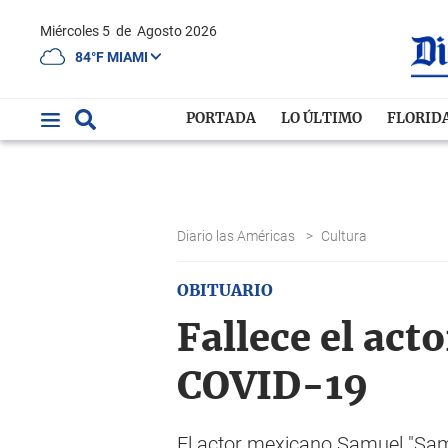
Miércoles 5
de
Agosto 2026
84°F MIAMI
PORTADA
LO ÚLTIMO
FLORID
Diario las Américas
>
Cultura
OBITUARIO
Fallece el act
COVID-19
El actor mexicano Samuel "Sam