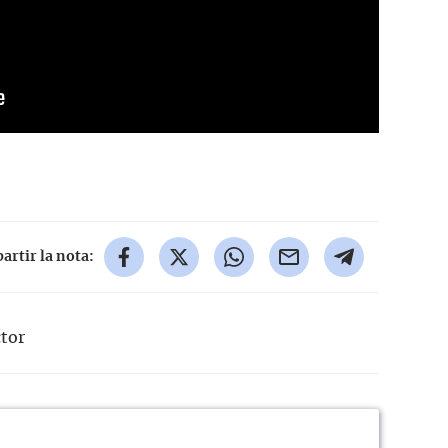
rtir la nota:
ctor