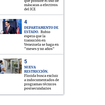
que prohíbe el uso de
máscaras a efectivos
del ICE
DEPARTAMENTO DE
ESTADO
Rubio
espera que la
transición en
Venezuela se haga en
"meses y no años"
NUEVA
RESTRICCIÓN
Florida busca excluir
a indocumentados de
programas técnicos
postsecundarios