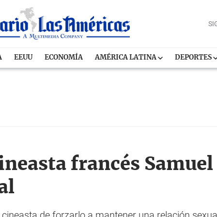
SI
A
EEUU
ECONOMÍA
AMÉRICA LATINA
DEPORTES
cineasta francés Samuel
al
 cineasta de forzarlo a mantener una relación sexua