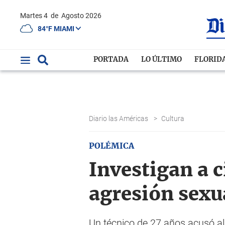
Martes 4
de
Agosto 2026
84°F MIAMI
PORTADA
LO ÚLTIMO
FLORID
Diario las Américas
>
Cultura
POLÉMICA
Investigan a 
agresión sexu
Un técnico de 27 años acusó al