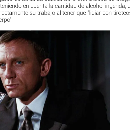
teniendo en cuenta la cantidad de alcohol ingerida,
ectamente su trabajo al tener que "lidiar con tirote
erpo"