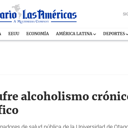
SI
A
EEUU
ECONOMÍA
AMÉRICA LATINA
DEPORTES
fre alcoholismo crónic
fico
igadores de salud pública de la Universidad de Otag