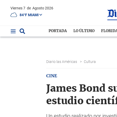
Viernes 7
de
Agosto 2026
84°F MIAMI
PORTADA
LO ÚLTIMO
FLORID
Diario las Américas
>
Cultura
CINE
James Bond su
estudio cientí
Un estudio realizado por invest