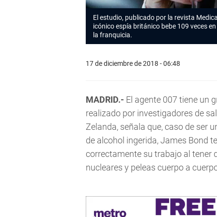
El estudio, publicado por la revista Medica
icónico espía británico bebe 109 veces en 
la franquicia.
17 de diciembre de 2018 - 06:48
MADRID.-
El agente 007 tiene un g
realizado por investigadores de sa
Zelanda, señala que, caso de ser u
de alcohol ingerida, James Bond te
correctamente su trabajo al tener q
nucleares y peleas cuerpo a cuerpo