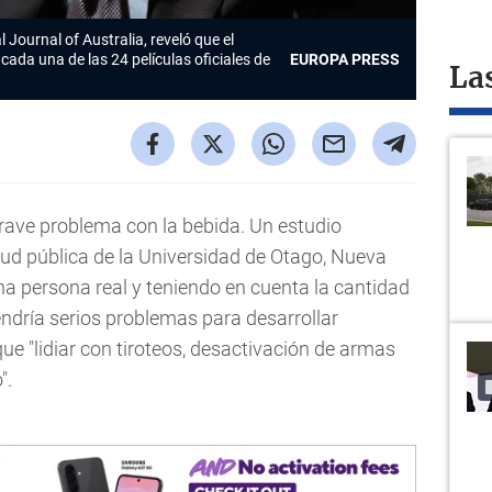
l Journal of Australia, reveló que el
cada una de las 24 películas oficiales de
EUROPA PRESS
La
rave problema con la bebida. Un estudio
lud pública de la Universidad de Otago, Nueva
na persona real y teniendo en cuenta la cantidad
ndría serios problemas para desarrollar
ue "lidiar con tiroteos, desactivación de armas
".