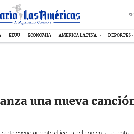
SI
A
EEUU
ECONOMÍA
AMÉRICA LATINA
DEPORTES
lanza una nueva canción
advierte escuetamente el icono del pop en su cuenta d