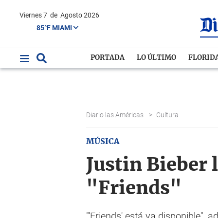
Viernes 7
de
Agosto 2026
85°F MIAMI
PORTADA
LO ÚLTIMO
FLORID
Diario las Américas
>
Cultura
MÚSICA
Justin Bieber 
"Friends"
"'Friends' está ya disponible", 