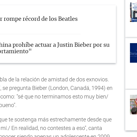
er rompe récord de los Beatles
hina prohíbe actuar a Justin Bieber por su
rtamiento"
la de la relación de amistad de dos exnovios.
 se pregunta Bieber (London, Canadá, 1994) en
sos como: "sé que no terminamos esto muy bien/
bueno".
/ que te sostenga más estrechamente desde que
mí./ En realidad, no contestes a eso", canta
 conocer siendo apenas un adolescente en 2009