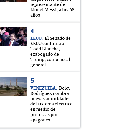
representante de
Lionel Messi, a los 68
años
EEUU
El Senado de
EEUU confirma a
Todd Blanche,
exabogado de
Trump, como fiscal
general
VENEZUELA
Delcy
Rodríguez nombra
nuevas autoridades
del sistema eléctrico
en medio de
protestas por
apagones