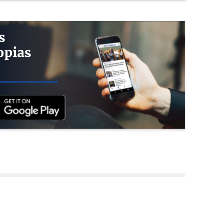
s
opias