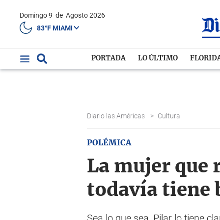
Domingo 9
de
Agosto 2026
83°F MIAMI
PORTADA
LO ÚLTIMO
FLORID
Diario las Américas
>
Cultura
POLÉMICA
La mujer que r
todavía tiene
Sea lo que sea, Pilar lo tiene 