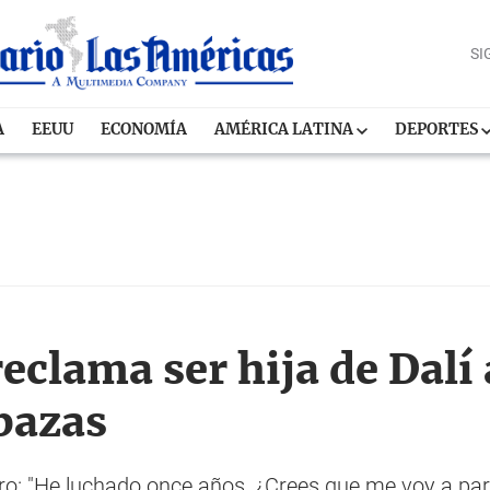
SI
A
EEUU
ECONOMÍA
AMÉRICA LATINA
DEPORTES
eclama ser hija de Dalí
 bazas
claro: "He luchado once años, ¿Crees que me voy a par