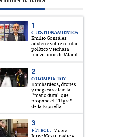
s más leídas
CUESTIONAMIENTOS
Emilio González
advierte sobre rumbo
político y rechaza
nuevo bono de Miami
COLOMBIA HOY
Bombardeos, drones
y megacárceles: la
"mano dura" que
propone el "Tigre"
de la Espriella
FÚTBOL
Muere
Jorge Messi, padre y