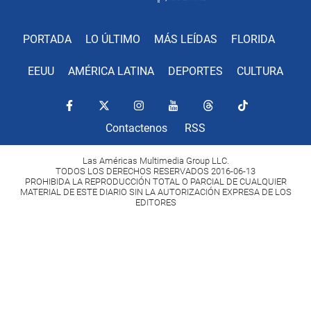
PORTADA
LO ÚLTIMO
MÁS LEÍDAS
FLORIDA
EEUU
AMÉRICA LATINA
DEPORTES
CULTURA
Contactenos
RSS
Las Américas Multimedia Group LLC.
TODOS LOS DERECHOS RESERVADOS 2016-06-13
PROHIBIDA LA REPRODUCCIÓN TOTAL O PARCIAL DE CUALQUIER
MATERIAL DE ESTE DIARIO SIN LA AUTORIZACIÓN EXPRESA DE LOS
EDITORES
Copyright Diario Las Américas 2022. All rights reserved