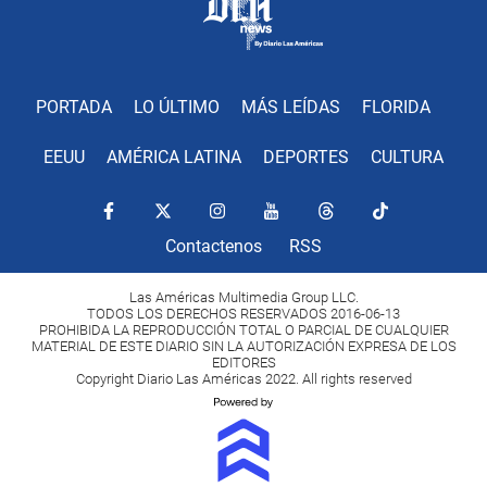
PORTADA
LO ÚLTIMO
MÁS LEÍDAS
FLORIDA
EEUU
AMÉRICA LATINA
DEPORTES
CULTURA
Contactenos
RSS
Las Américas Multimedia Group LLC.
TODOS LOS DERECHOS RESERVADOS 2016-06-13
PROHIBIDA LA REPRODUCCIÓN TOTAL O PARCIAL DE CUALQUIER
MATERIAL DE ESTE DIARIO SIN LA AUTORIZACIÓN EXPRESA DE LOS
EDITORES
Copyright Diario Las Américas 2022. All rights reserved