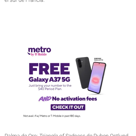
Palma de Oro:
Triangle of Sadness
de Ruben Ostlund.