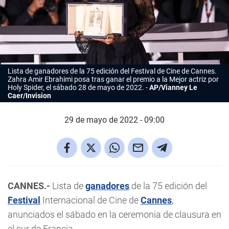
Lista de
ganadores
de la 75 edición del Festival de Cine de Cannes.
Zahra Amir Ebrahimi posa tras ganar el premio a la Mejor actriz por
Holy Spider
, el sábado 28 de mayo de 2022.
AP/Vianney Le
Caer/Invision
29 de mayo de 2022 - 09:00
CANNES.-
Lista de
ganadores
de la 75 edición del
Festival
Internacional de Cine de
Cannes
,
anunciados el sábado en la ceremonia de clausura en
el sur de Francia.