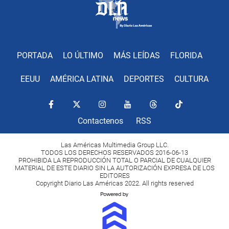
PORTADA
LO ÚLTIMO
MÁS LEÍDAS
FLORIDA
EEUU
AMÉRICA LATINA
DEPORTES
CULTURA
Contactenos
RSS
Las Américas Multimedia Group LLC.
TODOS LOS DERECHOS RESERVADOS 2016-06-13
PROHIBIDA LA REPRODUCCIÓN TOTAL O PARCIAL DE CUALQUIER
MATERIAL DE ESTE DIARIO SIN LA AUTORIZACIÓN EXPRESA DE LOS
EDITORES
Copyright Diario Las Américas 2022. All rights reserved