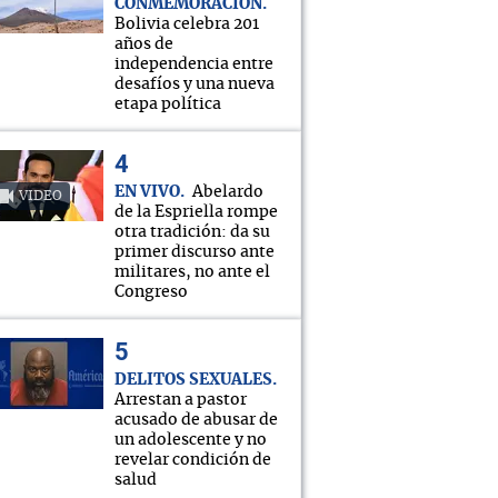
CONMEMORACIÓN
Bolivia celebra 201
años de
independencia entre
desafíos y una nueva
etapa política
EN VIVO
Abelardo
VIDEO
de la Espriella rompe
otra tradición: da su
primer discurso ante
militares, no ante el
Congreso
DELITOS SEXUALES
Arrestan a pastor
acusado de abusar de
un adolescente y no
revelar condición de
salud