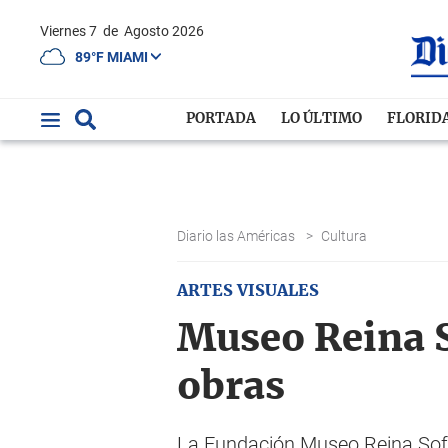
Viernes 7
de
Agosto 2026
89°F MIAMI
PORTADA
LO ÚLTIMO
FLORID
Diario las Américas
>
Cultura
ARTES VISUALES
Museo Reina S
obras
La Fundación Museo Reina Sofí