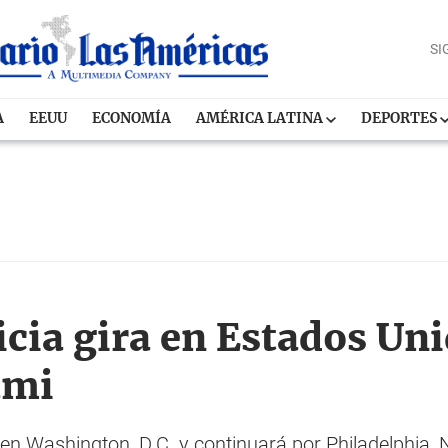
SI
A
EEUU
ECONOMÍA
AMÉRICA LATINA
DEPORTES
icia gira en Estados Un
ami
en Washington, D.C. y continuará por Philadelphia, 