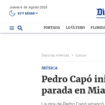
Jueves 6
de
Agosto 2026
83°F MIAMI
PORTADA
LO ÚLTIMO
FLORID
Diario las Américas
>
Cultura
MÚSICA
Pedro Capó in
parada en Mi
La gira de Pedro Capó arrancó 