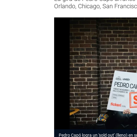
Orlando, Chicago, San Francis
Pedro Capó logra un 'sold out' (lleno) en 