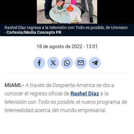
Rashel Díaz regresa a la televisión con
Todo es posible
, de Univision
Cortesía/Media Concepts PR
18 de agosto de 2022 - 13:01
MIAMI.-
A través de
Despierta América
se dio a
conocer el regreso oficial de
Rashel Díaz
a la
televisión con
Todo es posible
, el nuevo programa de
telerrealidad acerca del mundo empresarial.