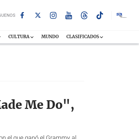
GUENOS
CULTURA
MUNDO
CLASIFICADOS
Made Me Do",
 con el que ganó el Grammy al