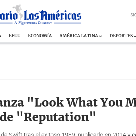
SI
A
EEUU
ECONOMÍA
AMÉRICA LATINA
DEPORTES
 lanza "Look What You 
 de "Reputation"
 de Swift tras el exitoso 1989, publicado en 2014 y