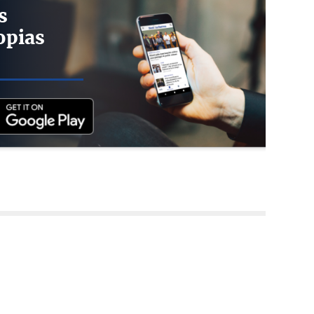
s
opias