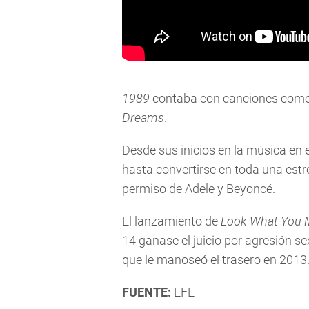
1989
contaba con canciones com
Dreams
.
Desde sus inicios en la música en 
hasta convertirse en toda una estrel
permiso de Adele y Beyoncé.
El lanzamiento de
Look What You 
14 ganase el juicio por agresión se
que le manoseó el trasero en 2013
FUENTE:
EFE