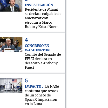
INVESTIGACIÓN
Residente de Miami
se declara culpable de
amenazar con
ejecutar a Marco
Rubio y Kristi Noem
CONGRESO EN
WASHINGTON
Comité del Senado de
EEUU declara en
desacato a Anthony
Fauci
IMPACTO
LA NASA
confirma que restos
de un cohete de
SpaceX impactaron
en la Luna