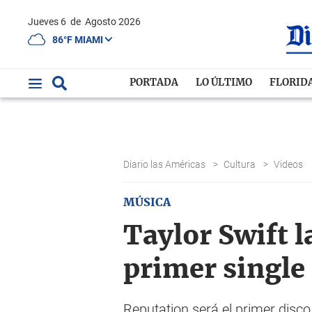
Jueves 6
de
Agosto 2026
86°F MIAMI
PORTADA
LO ÚLTIMO
FLORID
Diario las Américas
>
Cultura
>
Videos
MÚSICA
Taylor Swift
primer single
Reputation será el primer disco