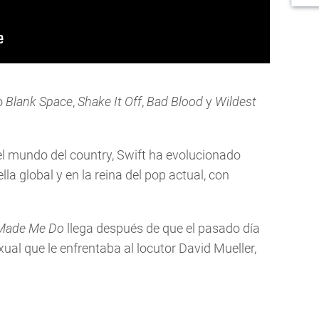
o
Blank Space
,
Shake It Off
,
Bad Blood
y
Wildest
el mundo del country, Swift ha evolucionado
la global y en la reina del pop actual, con
Made Me Do
llega después de que el pasado día
xual que le enfrentaba al locutor David Mueller,
.