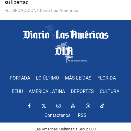
su libertad
Por REDACCIÓN/Diario Las Américas
PORTADA
LO ÚLTIMO
MÁS LEÍDAS
FLORIDA
EEUU
AMÉRICA LATINA
DEPORTES
CULTURA
Contactenos
RSS
Las Américas Multimedia Group LLC.