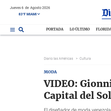
Jueves 6
de
Agosto 2026
83°F MIAMI
PORTADA
LO ÚLTIMO
FLORID
Diario las Américas
>
Cultura
MODA
VIDEO: Gionni 
Capital del So
El diseñador de moda venezolan