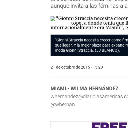
aunque invita a las féminas a a
“Gionni Straccia necesita crecer como fir
que llegar. Y la mejor plaza para expandi
moda Gionni Straccia. (JJ BLANCO).
21 de octubre de 2015 - 15:20
MIAMI.- WILMA HERNÁNDEZ
whernandez@diariolasamericas.
@whernan