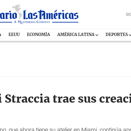
SI
A
EEUU
ECONOMÍA
AMÉRICA LATINA
DEPORTES
Straccia trae sus creac
l
o, que ahora tiene su atelier en Miami, continúa ap