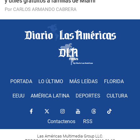
y útiles gratuitos a familias de Miami
Por CARLOS ARMANDO CABRERA
PORTADA
LO ÚLTIMO
MÁS LEÍDAS
FLORIDA
EEUU
AMÉRICA LATINA
DEPORTES
CULTURA
Contactenos
RSS
Las Américas Multimedia Group LLC.