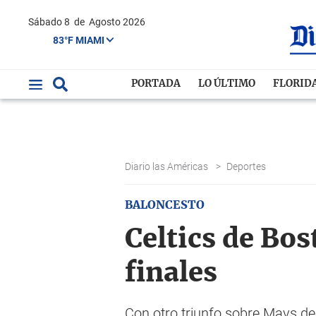
Sábado 8
de
Agosto 2026
83°F MIAMI
PORTADA
LO ÚLTIMO
FLORID
Diario las Américas
>
Deportes
BALONCESTO
Celtics de Bos
finales
Con otro triunfo sobre Mavs de 