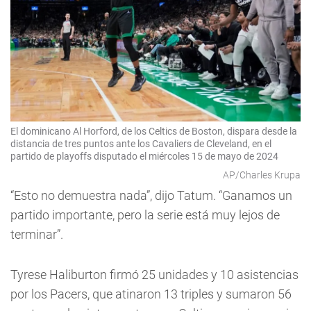
El dominicano Al Horford, de los Celtics de Boston, dispara desde la
distancia de tres puntos ante los Cavaliers de Cleveland, en el
partido de playoffs disputado el miércoles 15 de mayo de 2024
AP/Charles Krupa
“Esto no demuestra nada”, dijo Tatum. “Ganamos un
partido importante, pero la serie está muy lejos de
terminar”.
Tyrese Haliburton firmó 25 unidades y 10 asistencias
por los Pacers, que atinaron 13 triples y sumaron 56