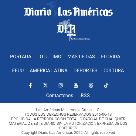
PORTADA
LO ÚLTIMO
MÁS LEÍDAS
FLORIDA
EEUU
AMÉRICA LATINA
DEPORTES
CULTURA
Contactenos
RSS
Las Américas Multimedia Group LLC.
TODOS LOS DERECHOS RESERVADOS 2016-06-13
PROHIBIDA LA REPRODUCCIÓN TOTAL O PARCIAL DE CUALQUIER
MATERIAL DE ESTE DIARIO SIN LA AUTORIZACIÓN EXPRESA DE LOS
EDITORES
Copyright Diario Las Américas 2022. All rights reserved