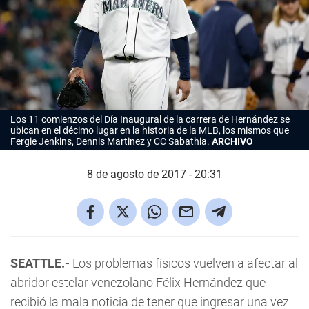
Los 11 comienzos del Día Inaugural de la carrera de Hernández se
ubican en el décimo lugar en la historia de la MLB, los mismos que
Fergie Jenkins, Dennis Martinez y CC Sabathia.
ARCHIVO
8 de agosto de 2017 - 20:31
SEATTLE.-
Los problemas físicos vuelven a afectar al
abridor estelar venezolano Félix Hernández que
recibió la mala noticia de tener que ingresar una vez