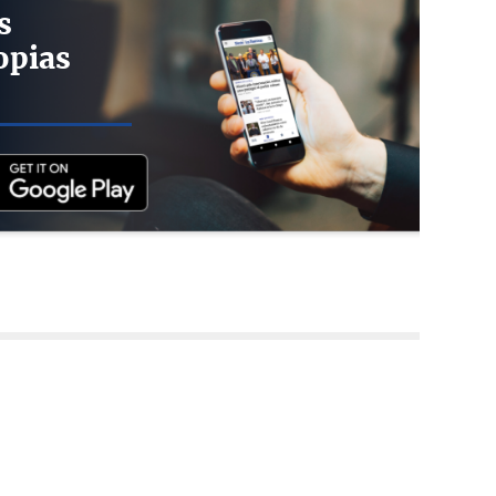
s
opias