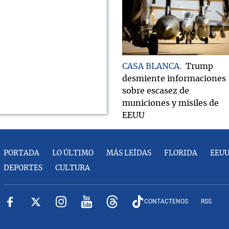
CASA BLANCA
Trump
desmiente informaciones
sobre escasez de
municiones y misiles de
EEUU
PORTADA
LO ÚLTIMO
MÁS LEÍDAS
FLORIDA
EEU
DEPORTES
CULTURA
CONTACTENOS
RSS