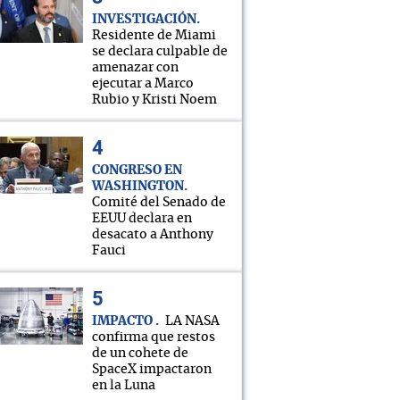
INVESTIGACIÓN
Residente de Miami
se declara culpable de
amenazar con
ejecutar a Marco
Rubio y Kristi Noem
CONGRESO EN
WASHINGTON
Comité del Senado de
EEUU declara en
desacato a Anthony
Fauci
IMPACTO
LA NASA
confirma que restos
de un cohete de
SpaceX impactaron
en la Luna