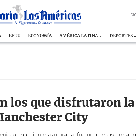
SI
A
EEUU
ECONOMÍA
AMÉRICA LATINA
DEPORTES
 los que disfrutaron la
Manchester City
écnico de conjunto azulgrana, fue uno de los protago