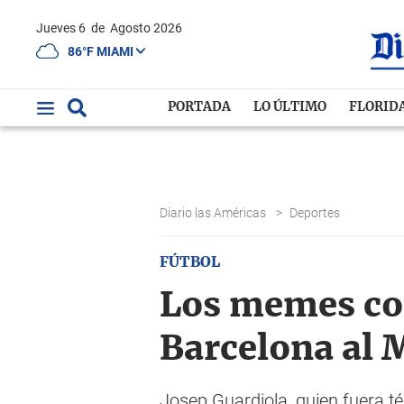
Jueves 6
de
Agosto 2026
86°F MIAMI
PORTADA
LO ÚLTIMO
FLORID
Diario las Américas
>
Deportes
FÚTBOL
Los memes con
Barcelona al 
Josep Guardiola, quien fuera t