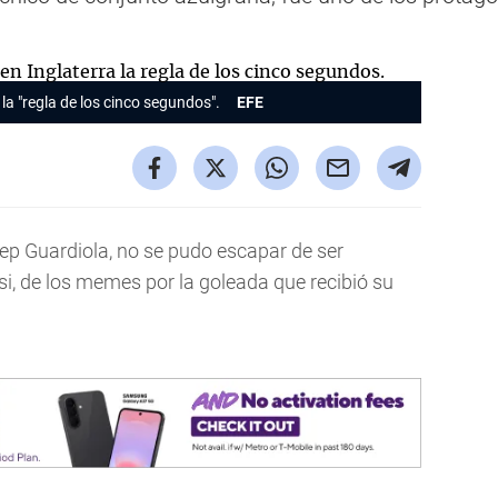
la "regla de los cinco segundos".
EFE
sep Guardiola, no se pudo escapar de ser
si, de los memes por la goleada que recibió su