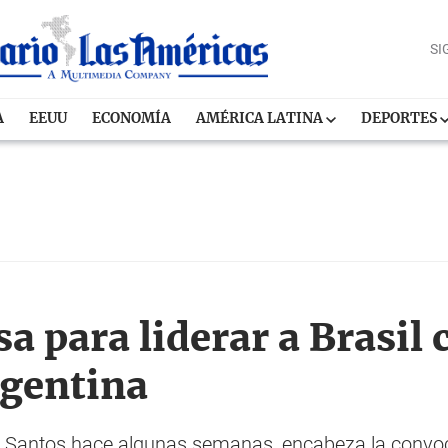
SI
A
EEUU
ECONOMÍA
AMÉRICA LATINA
DEPORTES
 para liderar a Brasil 
rgentina
al Santos hace algunas semanas, encabeza la convo