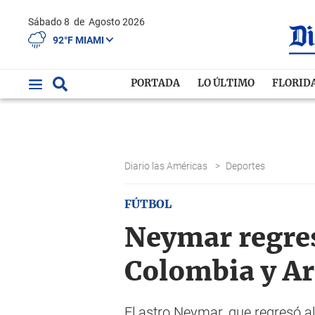
Sábado 8
de
Agosto 2026
92°F MIAMI
PORTADA
LO ÚLTIMO
FLORID
Diario las Américas
>
Deportes
FÚTBOL
Neymar regresa
Colombia y A
El astro Neymar, que regresó 