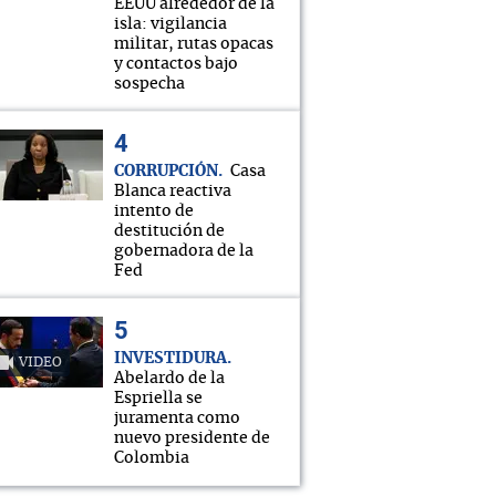
EEUU alrededor de la
isla: vigilancia
militar, rutas opacas
y contactos bajo
sospecha
CORRUPCIÓN
Casa
Blanca reactiva
intento de
destitución de
gobernadora de la
Fed
INVESTIDURA
VIDEO
Abelardo de la
Espriella se
juramenta como
nuevo presidente de
Colombia