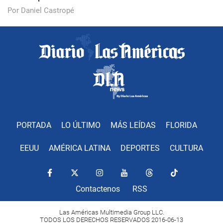
Por Daniel Castropé
PORTADA
LO ÚLTIMO
MÁS LEÍDAS
FLORIDA
EEUU
AMÉRICA LATINA
DEPORTES
CULTURA
Contactenos
RSS
Las Américas Multimedia Group LLC.
TODOS LOS DERECHOS RESERVADOS 2016-06-13