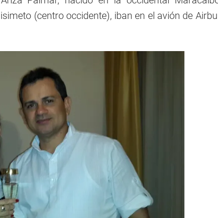
 Ariza Palmar, nacido en la occidental Maracaib
isimeto (centro occidente), iban en el avión de Air