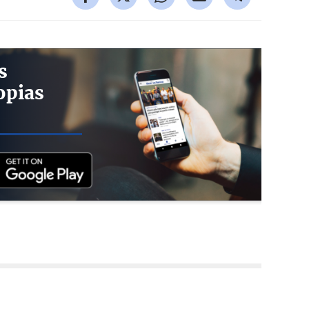
s
opias