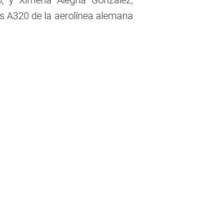
o, y Ximena Alegría González,
bus A320 de la aerolínea alemana