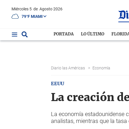
Miércoles 5
de
Agosto 2026
79°F MIAMI
PORTADA
LO ÚLTIMO
FLORID
Diario las Américas
>
Economía
EEUU
La creación d
La economía estadounidense cr
analistas, mientras que la ta