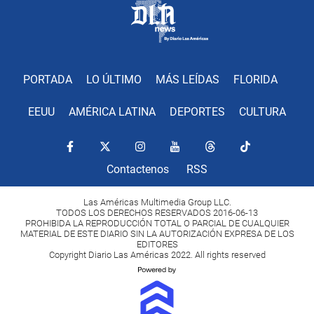
PORTADA
LO ÚLTIMO
MÁS LEÍDAS
FLORIDA
EEUU
AMÉRICA LATINA
DEPORTES
CULTURA
Contactenos
RSS
Las Américas Multimedia Group LLC.
TODOS LOS DERECHOS RESERVADOS 2016-06-13
PROHIBIDA LA REPRODUCCIÓN TOTAL O PARCIAL DE CUALQUIER
MATERIAL DE ESTE DIARIO SIN LA AUTORIZACIÓN EXPRESA DE LOS
EDITORES
Copyright Diario Las Américas 2022. All rights reserved