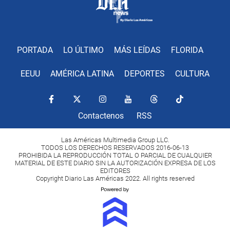
PORTADA
LO ÚLTIMO
MÁS LEÍDAS
FLORIDA
EEUU
AMÉRICA LATINA
DEPORTES
CULTURA
Contactenos
RSS
Las Américas Multimedia Group LLC.
TODOS LOS DERECHOS RESERVADOS 2016-06-13
PROHIBIDA LA REPRODUCCIÓN TOTAL O PARCIAL DE CUALQUIER
MATERIAL DE ESTE DIARIO SIN LA AUTORIZACIÓN EXPRESA DE LOS
EDITORES
Copyright Diario Las Américas 2022. All rights reserved