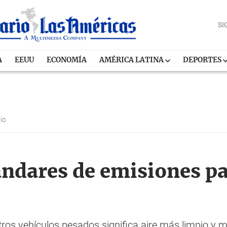
SI
A
EEUU
ECONOMÍA
AMÉRICA LATINA
DEPORTES
rio
ndares de emisiones p
ros vehículos pesados significa aire más limpio y m