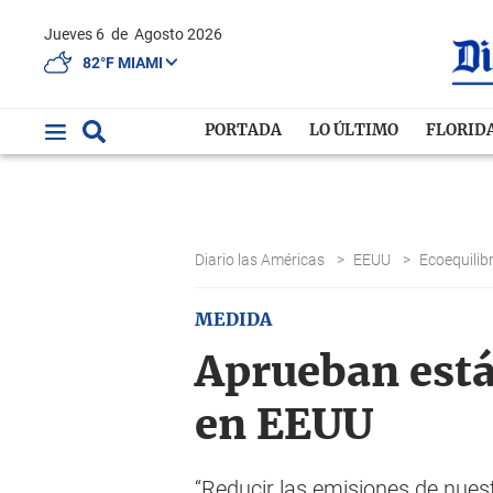
Jueves 6
de
Agosto 2026
82°F MIAMI
PORTADA
LO ÚLTIMO
FLORID
Diario las Américas
>
EEUU
>
Ecoequilib
MEDIDA
Aprueban está
en EEUU
“Reducir las emisiones de nuest