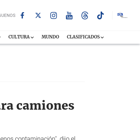
GUENOS
CULTURA
MUNDO
CLASIFICADOS
ara camiones
enos contaminación", dijo el