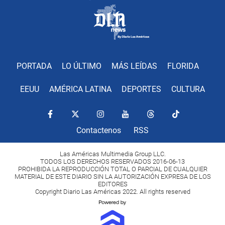
PORTADA
LO ÚLTIMO
MÁS LEÍDAS
FLORIDA
EEUU
AMÉRICA LATINA
DEPORTES
CULTURA
Contactenos
RSS
Las Américas Multimedia Group LLC.
TODOS LOS DERECHOS RESERVADOS 2016-06-13
PROHIBIDA LA REPRODUCCIÓN TOTAL O PARCIAL DE CUALQUIER
MATERIAL DE ESTE DIARIO SIN LA AUTORIZACIÓN EXPRESA DE LOS
EDITORES
Copyright Diario Las Américas 2022. All rights reserved