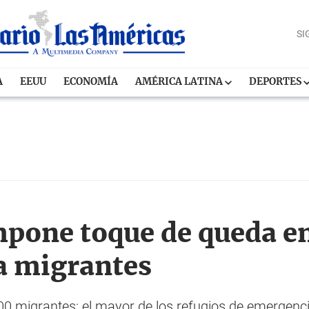
SI
A
EEUU
ECONOMÍA
AMÉRICA LATINA
DEPORTES
mpone toque de queda e
a migrantes
0 migrantes; el mayor de los refugios de emergenc