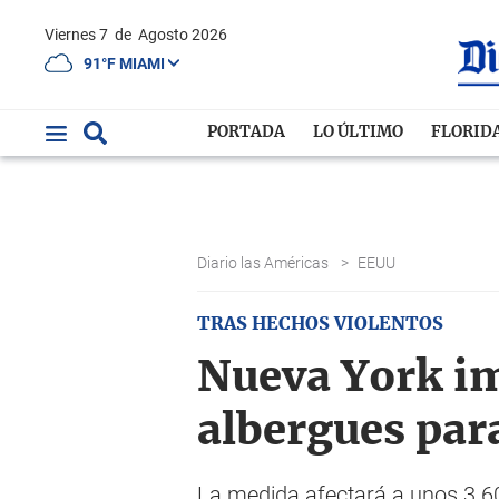
Viernes 7
de
Agosto 2026
91°F MIAMI
PORTADA
LO ÚLTIMO
FLORID
Diario las Américas
>
EEUU
TRAS HECHOS VIOLENTOS
Nueva York i
albergues par
La medida afectará a unos 3.60