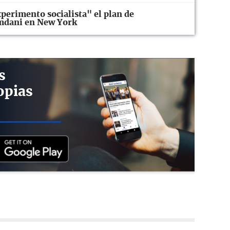
xperimento socialista" el plan de
mdani en New York
s
opias