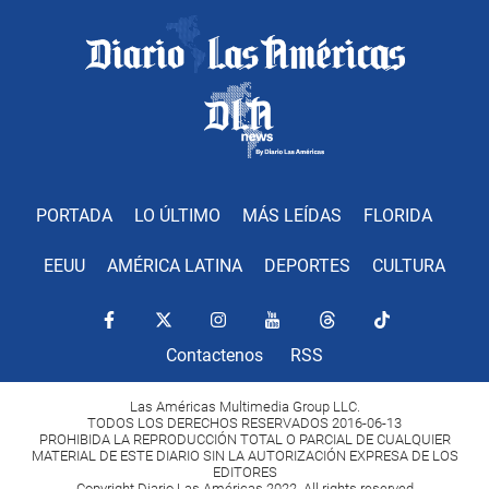
PORTADA
LO ÚLTIMO
MÁS LEÍDAS
FLORIDA
EEUU
AMÉRICA LATINA
DEPORTES
CULTURA
Contactenos
RSS
Las Américas Multimedia Group LLC.
TODOS LOS DERECHOS RESERVADOS 2016-06-13
PROHIBIDA LA REPRODUCCIÓN TOTAL O PARCIAL DE CUALQUIER
MATERIAL DE ESTE DIARIO SIN LA AUTORIZACIÓN EXPRESA DE LOS
EDITORES
Copyright Diario Las Américas 2022. All rights reserved