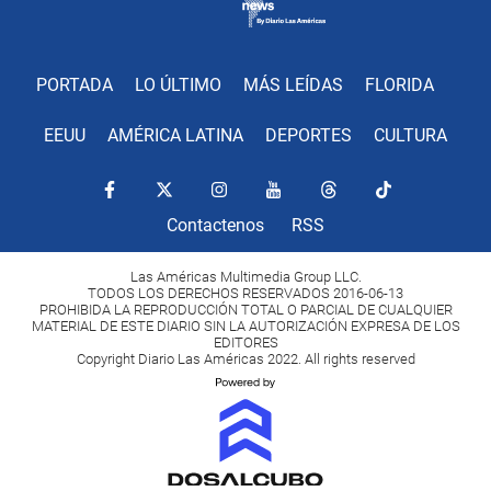
PORTADA
LO ÚLTIMO
MÁS LEÍDAS
FLORIDA
EEUU
AMÉRICA LATINA
DEPORTES
CULTURA
Contactenos
RSS
Las Américas Multimedia Group LLC.
TODOS LOS DERECHOS RESERVADOS 2016-06-13
PROHIBIDA LA REPRODUCCIÓN TOTAL O PARCIAL DE CUALQUIER
MATERIAL DE ESTE DIARIO SIN LA AUTORIZACIÓN EXPRESA DE LOS
EDITORES
Copyright Diario Las Américas 2022. All rights reserved