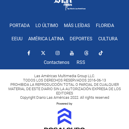
PORTADA
LO ÚLTIMO
MÁS LEÍDAS
FLORIDA
EEUU
AMÉRICA LATINA
DEPORTES
CULTURA
Contactenos
RSS
Las Américas Multimedia Group LLC.
TODOS LOS DERECHOS RESERVADOS 2016-06-13
PROHIBIDA LA REPRODUCCIÓN TOTAL O PARCIAL DE CUALQUIER
MATERIAL DE ESTE DIARIO SIN LA AUTORIZACIÓN EXPRESA DE LOS
EDITORES
Copyright Diario Las Américas 2022. All rights reserved