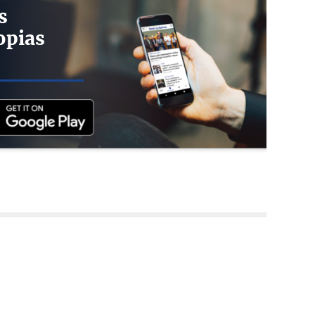
s
opias