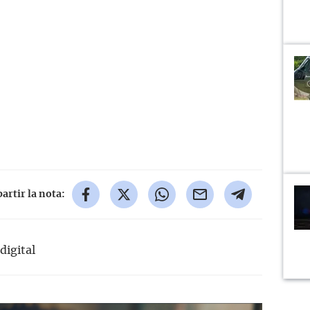
rtir la nota:
digital