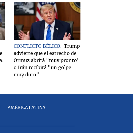
CONFLICTO BÉLICO
Trump
e
advierte que el estrecho de
a,
Ormuz abrirá "muy pronto"
o Irán recibirá "un golpe
muy duro"
U
AMÉRICA LATINA