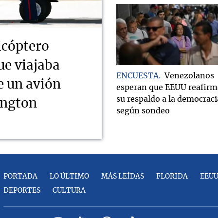
icóptero
ue viajaba
ENCUESTA
Venezolanos
e un avión
esperan que EEUU reafirm
su respaldo a la democraci
ington
según sondeo
PORTADA
LO ÚLTIMO
MÁS LEÍDAS
FLORIDA
EEU
DEPORTES
CULTURA