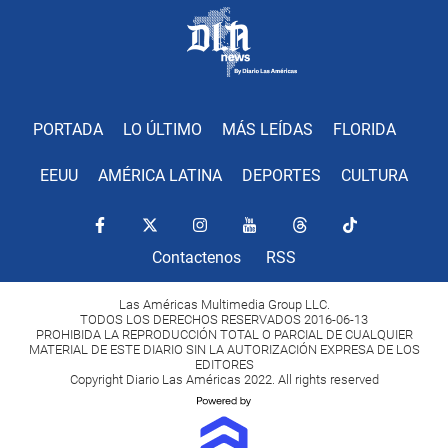
PORTADA
LO ÚLTIMO
MÁS LEÍDAS
FLORIDA
EEUU
AMÉRICA LATINA
DEPORTES
CULTURA
Contactenos
RSS
Las Américas Multimedia Group LLC.
TODOS LOS DERECHOS RESERVADOS 2016-06-13
PROHIBIDA LA REPRODUCCIÓN TOTAL O PARCIAL DE CUALQUIER
MATERIAL DE ESTE DIARIO SIN LA AUTORIZACIÓN EXPRESA DE LOS
EDITORES
Copyright Diario Las Américas 2022. All rights reserved