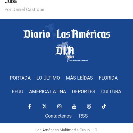
Cuba
Por Daniel Castropé
PORTADA
LO ÚLTIMO
MÁS LEÍDAS
FLORIDA
EEUU
AMÉRICA LATINA
DEPORTES
CULTURA
Contactenos
RSS
Las Américas Multimedia Group LLC.