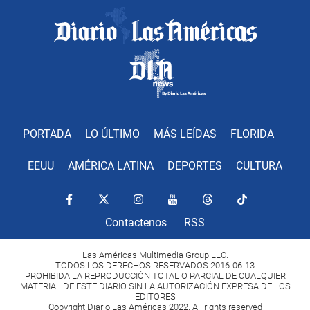
PORTADA
LO ÚLTIMO
MÁS LEÍDAS
FLORIDA
EEUU
AMÉRICA LATINA
DEPORTES
CULTURA
Contactenos
RSS
Las Américas Multimedia Group LLC.
TODOS LOS DERECHOS RESERVADOS 2016-06-13
PROHIBIDA LA REPRODUCCIÓN TOTAL O PARCIAL DE CUALQUIER
MATERIAL DE ESTE DIARIO SIN LA AUTORIZACIÓN EXPRESA DE LOS
EDITORES
Copyright Diario Las Américas 2022. All rights reserved