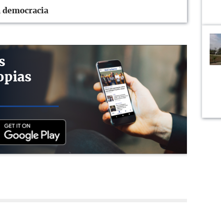
a democracia
s
opias