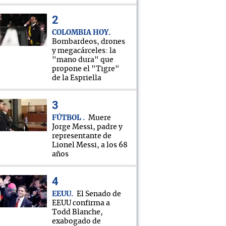
COLOMBIA HOY
Bombardeos, drones
y megacárceles: la
"mano dura" que
propone el "Tigre"
de la Espriella
FÚTBOL
Muere
Jorge Messi, padre y
representante de
Lionel Messi, a los 68
años
EEUU
El Senado de
EEUU confirma a
Todd Blanche,
exabogado de