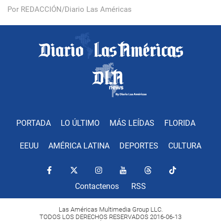
Por REDACCIÓN/Diario Las Américas
PORTADA
LO ÚLTIMO
MÁS LEÍDAS
FLORIDA
EEUU
AMÉRICA LATINA
DEPORTES
CULTURA
Contactenos
RSS
Las Américas Multimedia Group LLC.
TODOS LOS DERECHOS RESERVADOS 2016-06-13